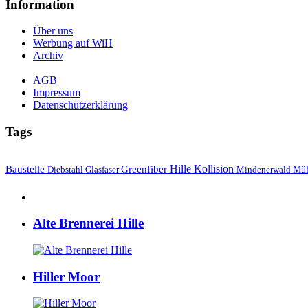
Information
Über uns
Werbung auf WiH
Archiv
AGB
Impressum
Datenschutzerklärung
Tags
Hille
Baustelle
Greenfiber
Kollision
Mül
Diebstahl
Mindenerwald
Glasfaser
Alte Brennerei Hille
Hiller Moor