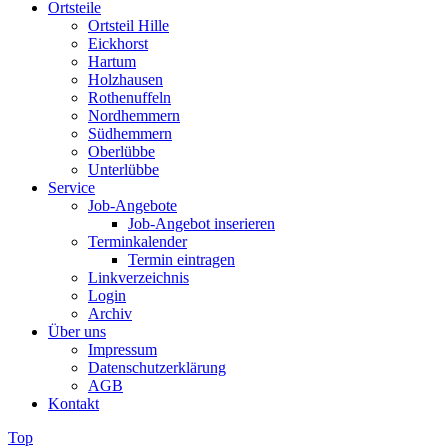
Ortsteile
Ortsteil Hille
Eickhorst
Hartum
Holzhausen
Rothenuffeln
Nordhemmern
Südhemmern
Oberlübbe
Unterlübbe
Service
Job-Angebote
Job-Angebot inserieren
Terminkalender
Termin eintragen
Linkverzeichnis
Login
Archiv
Über uns
Impressum
Datenschutzerklärung
AGB
Kontakt
Top