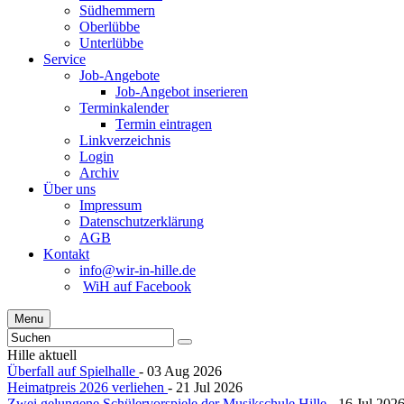
Südhemmern
Oberlübbe
Unterlübbe
Service
Job-Angebote
Job-Angebot inserieren
Terminkalender
Termin eintragen
Linkverzeichnis
Login
Archiv
Über uns
Impressum
Datenschutzerklärung
AGB
Kontakt
info@wir-in-hille.de
WiH auf Facebook
Menu
Hille aktuell
Überfall auf Spielhalle
- 03 Aug 2026
Heimatpreis 2026 verliehen
- 21 Jul 2026
Zwei gelungene Schülervorspiele der Musikschule Hille
- 16 Jul 202