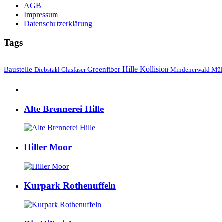
AGB
Impressum
Datenschutzerklärung
Tags
Hille
Baustelle
Greenfiber
Kollision
Mül
Diebstahl
Mindenerwald
Glasfaser
Alte Brennerei Hille
Hiller Moor
Kurpark Rothenuffeln