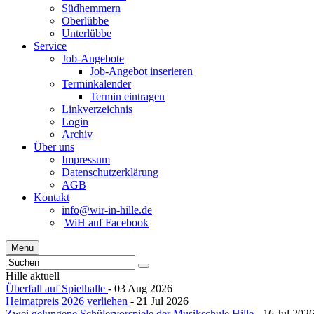
Südhemmern
Oberlübbe
Unterlübbe
Service
Job-Angebote
Job-Angebot inserieren
Terminkalender
Termin eintragen
Linkverzeichnis
Login
Archiv
Über uns
Impressum
Datenschutzerklärung
AGB
Kontakt
info@wir-in-hille.de
WiH auf Facebook
Menu
Hille aktuell
Überfall auf Spielhalle
- 03 Aug 2026
Heimatpreis 2026 verliehen
- 21 Jul 2026
Zwei gelungene Schülervorspiele der Musikschule Hille
- 16 Jul 202