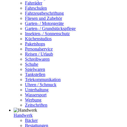
Fahrräder
Fahrschulen
Fahrzeugbeschriftung
Fliesen und Zubehör
Garten- / Motorgeräte
Garten- / Grundstückspflege
Insekten- / Sonnenschutz
Küchenstudios
Paketshops
Personalservice
Reisen / Urlaub
Schreibwaren
Schuhe
Spielwaren
Tankstellen
Telekommunikation
Uhren / Schmuck
Unterhaltung
Wassersport
Werbung
Zeitschriften
Handwerk
Bäcker
Bestattungen