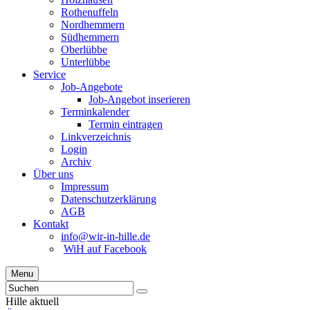
Rothenuffeln
Nordhemmern
Südhemmern
Oberlübbe
Unterlübbe
Service
Job-Angebote
Job-Angebot inserieren
Terminkalender
Termin eintragen
Linkverzeichnis
Login
Archiv
Über uns
Impressum
Datenschutzerklärung
AGB
Kontakt
info@wir-in-hille.de
WiH auf Facebook
Menu
Hille aktuell