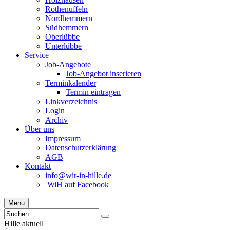
Rothenuffeln
Nordhemmern
Südhemmern
Oberlübbe
Unterlübbe
Service
Job-Angebote
Job-Angebot inserieren
Terminkalender
Termin eintragen
Linkverzeichnis
Login
Archiv
Über uns
Impressum
Datenschutzerklärung
AGB
Kontakt
info@wir-in-hille.de
WiH auf Facebook
Menu
Hille aktuell