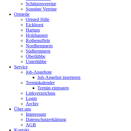
Schützenvereine
Sonstige Vereine
Ortsteile
Ortsteil Hille
Eickhorst
Hartum
Holzhausen
Rothenuffeln
Nordhemmern
Südhemmern
Oberlübbe
Unterlübbe
Service
Job-Angebote
Job-Angebot inserieren
Terminkalender
Termin eintragen
Linkverzeichnis
Login
Archiv
Über uns
Impressum
Datenschutzerklärung
AGB
Kontakt