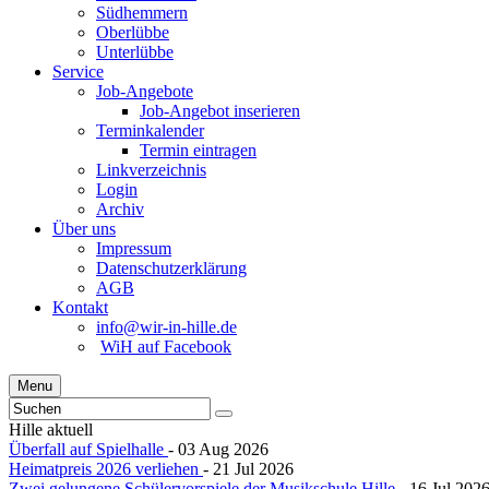
Südhemmern
Oberlübbe
Unterlübbe
Service
Job-Angebote
Job-Angebot inserieren
Terminkalender
Termin eintragen
Linkverzeichnis
Login
Archiv
Über uns
Impressum
Datenschutzerklärung
AGB
Kontakt
info@wir-in-hille.de
WiH auf Facebook
Menu
Hille aktuell
Überfall auf Spielhalle
- 03 Aug 2026
Heimatpreis 2026 verliehen
- 21 Jul 2026
Zwei gelungene Schülervorspiele der Musikschule Hille
- 16 Jul 202