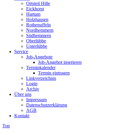
Ortsteil Hille
Eickhorst
Hartum
Holzhausen
Rothenuffeln
Nordhemmern
Südhemmern
Oberlübbe
Unterlübbe
Service
Job-Angebote
Job-Angebot inserieren
Terminkalender
Termin eintragen
Linkverzeichnis
Login
Archiv
Über uns
Impressum
Datenschutzerklärung
AGB
Kontakt
Top