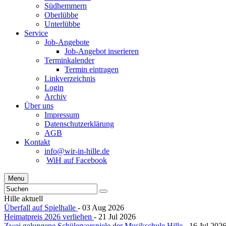
Südhemmern
Oberlübbe
Unterlübbe
Service
Job-Angebote
Job-Angebot inserieren
Terminkalender
Termin eintragen
Linkverzeichnis
Login
Archiv
Über uns
Impressum
Datenschutzerklärung
AGB
Kontakt
info@wir-in-hille.de
WiH auf Facebook
Menu
Hille aktuell
Überfall auf Spielhalle
- 03 Aug 2026
Heimatpreis 2026 verliehen
- 21 Jul 2026
Zwei gelungene Schülervorspiele der Musikschule Hille
- 16 Jul 202