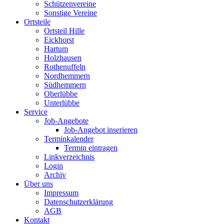
Schützenvereine
Sonstige Vereine
Ortsteile
Ortsteil Hille
Eickhorst
Hartum
Holzhausen
Rothenuffeln
Nordhemmern
Südhemmern
Oberlübbe
Unterlübbe
Service
Job-Angebote
Job-Angebot inserieren
Terminkalender
Termin eintragen
Linkverzeichnis
Login
Archiv
Über uns
Impressum
Datenschutzerklärung
AGB
Kontakt