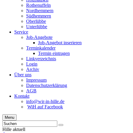
Rothenuffeln
Nordhemmern
Südhemmern
Oberlübbe
Unterlübbe
Service
Job-Angebote
Job-Angebot inserieren
Terminkalender
Termin eintragen
Linkverzeichnis
Login
Archiv
Über uns
Impressum
Datenschutzerklärung
AGB
Kontakt
info@wir-in-hille.de
WiH auf Facebook
Menu
Hille aktuell