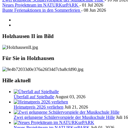
Neues Projektteam im NATURKurPARK
- 01 Jul 2026
Bunte Ferienaktionen in den Sommerferien
- 08 Jun 2026
Holzhausen
II im Bild
Für
Sie in Holzhausen
Hille
aktuell
Überfall auf Spielhalle
August 03, 2026
Heimatpreis 2026 verliehen
Juli 21, 2026
Zwei gelungene Schülervorspiele der Musikschule Hille
Juli 1
Neues Projektteam im NATURKurPARK
Juli 01, 2026