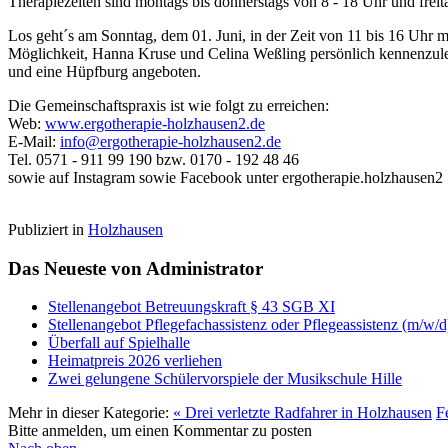
Therapiezeiten sind montags bis donnerstags von 8 - 18 Uhr und frei
Los geht´s am Sonntag, dem 01. Juni, in der Zeit von 11 bis 16 Uhr m
Möglichkeit, Hanna Kruse und Celina Weßling persönlich kennenzul
und eine Hüpfburg angeboten.
Die Gemeinschaftspraxis ist wie folgt zu erreichen:
Web:
www.ergotherapie-holzhausen2.de
E-Mail:
info@ergotherapie-holzhausen2.de
Tel. 0571 - 911 99 190 bzw. 0170 - 192 48 46
sowie auf Instagram sowie Facebook unter ergotherapie.holzhausen2
Publiziert in
Holzhausen
Das Neueste von Administrator
Stellenangebot Betreuungskraft § 43 SGB XI
Stellenangebot Pflegefachassistenz oder Pflegeassistenz (m/w/d
Überfall auf Spielhalle
Heimatpreis 2026 verliehen
Zwei gelungene Schülervorspiele der Musikschule Hille
Mehr in dieser Kategorie:
« Drei verletzte Radfahrer in Holzhausen
F
Bitte anmelden, um einen Kommentar zu posten