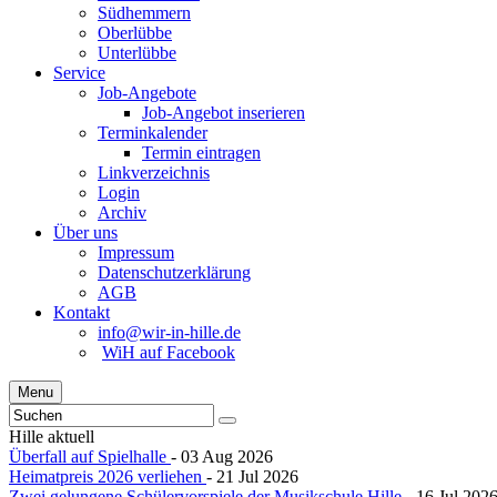
Südhemmern
Oberlübbe
Unterlübbe
Service
Job-Angebote
Job-Angebot inserieren
Terminkalender
Termin eintragen
Linkverzeichnis
Login
Archiv
Über uns
Impressum
Datenschutzerklärung
AGB
Kontakt
info@wir-in-hille.de
WiH auf Facebook
Menu
Hille aktuell
Überfall auf Spielhalle
- 03 Aug 2026
Heimatpreis 2026 verliehen
- 21 Jul 2026
Zwei gelungene Schülervorspiele der Musikschule Hille
- 16 Jul 202