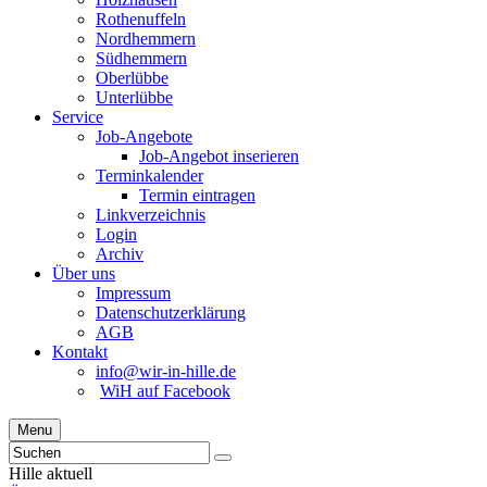
Rothenuffeln
Nordhemmern
Südhemmern
Oberlübbe
Unterlübbe
Service
Job-Angebote
Job-Angebot inserieren
Terminkalender
Termin eintragen
Linkverzeichnis
Login
Archiv
Über uns
Impressum
Datenschutzerklärung
AGB
Kontakt
info@wir-in-hille.de
WiH auf Facebook
Menu
Hille aktuell