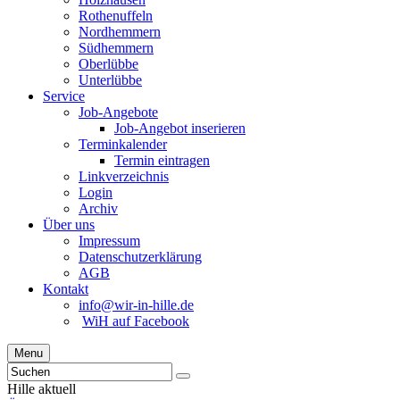
Rothenuffeln
Nordhemmern
Südhemmern
Oberlübbe
Unterlübbe
Service
Job-Angebote
Job-Angebot inserieren
Terminkalender
Termin eintragen
Linkverzeichnis
Login
Archiv
Über uns
Impressum
Datenschutzerklärung
AGB
Kontakt
info@wir-in-hille.de
WiH auf Facebook
Menu
Hille aktuell