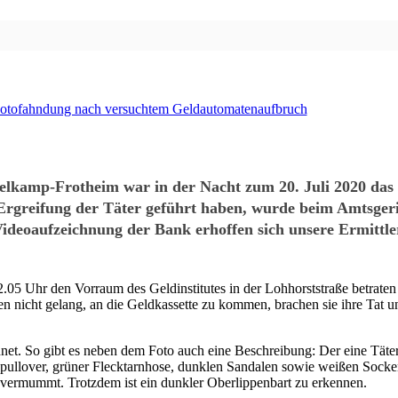
lkamp-Frotheim war in der Nacht zum 20. Juli 2020 das 
Ergreifung der Täter geführt haben, wurde beim Amtsgeric
 Videoaufzeichnung der Bank erhoffen sich unsere Ermitt
2.05 Uhr den Vorraum des Geldinstitutes in der Lohhorststraße betrate
n nicht gelang, an die Geldkassette zu kommen, brachen sie ihre Tat u
. So gibt es neben dem Foto auch eine Beschreibung: Der eine Täter w
npullover, grüner Flecktarnhose, dunklen Sandalen sowie weißen Sock
vermummt. Trotzdem ist ein dunkler Oberlippenbart zu erkennen.