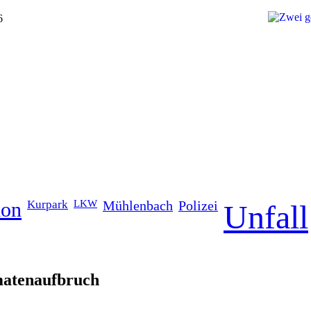
6
ion
Kurpark
LKW
Mühlenbach
Polizei
Unfall
matenaufbruch