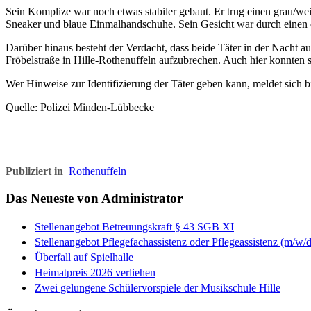
Sein Komplize war noch etwas stabiler gebaut. Er trug einen grau/w
Sneaker und blaue Einmalhandschuhe. Sein Gesicht war durch einen 
Darüber hinaus besteht der Verdacht, dass beide Täter in der Nacht
Fröbelstraße in Hille-Rothenuffeln aufzubrechen. Auch hier konnten 
Wer Hinweise zur Identifizierung der Täter geben kann, meldet sich b
Quelle: Polizei Minden-Lübbecke
Publiziert in
Rothenuffeln
Das Neueste von Administrator
Stellenangebot Betreuungskraft § 43 SGB XI
Stellenangebot Pflegefachassistenz oder Pflegeassistenz (m/w/d
Überfall auf Spielhalle
Heimatpreis 2026 verliehen
Zwei gelungene Schülervorspiele der Musikschule Hille