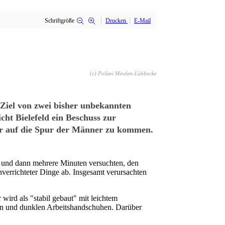
Schriftgröße
Drucken
E-Mail
(c) Polizei Minden-Lübbecke
Ziel von zwei bisher unbekannten
ht Bielefeld ein Beschuss zur
ler auf die Spur der Männer zu kommen.
n und dann mehrere Minuten versuchten, den
nverrichteter Dinge ab. Insgesamt verursachten
ird als "stabil gebaut" mit leichtem
en und dunklen Arbeitshandschuhen. Darüber