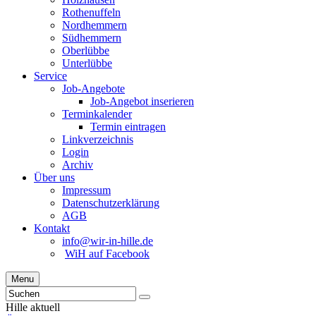
Rothenuffeln
Nordhemmern
Südhemmern
Oberlübbe
Unterlübbe
Service
Job-Angebote
Job-Angebot inserieren
Terminkalender
Termin eintragen
Linkverzeichnis
Login
Archiv
Über uns
Impressum
Datenschutzerklärung
AGB
Kontakt
info@wir-in-hille.de
WiH auf Facebook
Menu
Hille aktuell