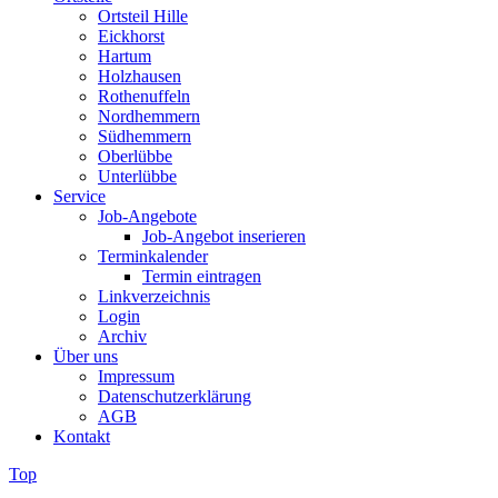
Ortsteil Hille
Eickhorst
Hartum
Holzhausen
Rothenuffeln
Nordhemmern
Südhemmern
Oberlübbe
Unterlübbe
Service
Job-Angebote
Job-Angebot inserieren
Terminkalender
Termin eintragen
Linkverzeichnis
Login
Archiv
Über uns
Impressum
Datenschutzerklärung
AGB
Kontakt
Top