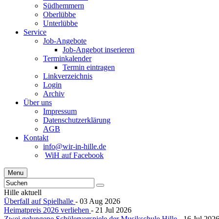
Südhemmern
Oberlübbe
Unterlübbe
Service
Job-Angebote
Job-Angebot inserieren
Terminkalender
Termin eintragen
Linkverzeichnis
Login
Archiv
Über uns
Impressum
Datenschutzerklärung
AGB
Kontakt
info@wir-in-hille.de
WiH auf Facebook
Menu
Hille aktuell
Überfall auf Spielhalle
- 03 Aug 2026
Heimatpreis 2026 verliehen
- 21 Jul 2026
Zwei gelungene Schülervorspiele der Musikschule Hille
- 16 Jul 202