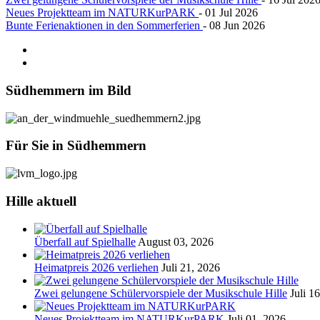
Neues Projektteam im NATURKurPARK
- 01 Jul 2026
Bunte Ferienaktionen in den Sommerferien
- 08 Jun 2026
Südhemmern
im Bild
Für
Sie in Südhemmern
Hille
aktuell
Überfall auf Spielhalle
August 03, 2026
Heimatpreis 2026 verliehen
Juli 21, 2026
Zwei gelungene Schülervorspiele der Musikschule Hille
Juli 1
Neues Projektteam im NATURKurPARK
Juli 01, 2026