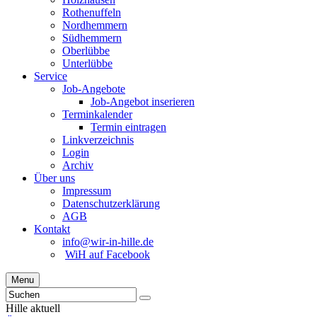
Rothenuffeln
Nordhemmern
Südhemmern
Oberlübbe
Unterlübbe
Service
Job-Angebote
Job-Angebot inserieren
Terminkalender
Termin eintragen
Linkverzeichnis
Login
Archiv
Über uns
Impressum
Datenschutzerklärung
AGB
Kontakt
info@wir-in-hille.de
WiH auf Facebook
Menu
Hille aktuell