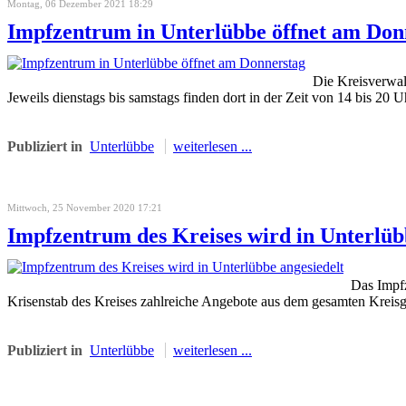
Montag, 06 Dezember 2021 18:29
Impfzentrum in Unterlübbe öffnet am Don
Die Kreisverwal
Jeweils dienstags bis samstags finden dort in der Zeit von 14 bis 20 U
Publiziert in
Unterlübbe
weiterlesen ...
Mittwoch, 25 November 2020 17:21
Impfzentrum des Kreises wird in Unterlüb
Das Impfz
Krisenstab des Kreises zahlreiche Angebote aus dem gesamten Kreisgeb
Publiziert in
Unterlübbe
weiterlesen ...