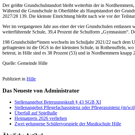
Der größte Grundschulstandort bleibt weiterhin der in Nordhemmern, 
Während die Grundschule in Oberlübbe als Hauptstandort der Grunds
2027/28 139. Die kleinste Einrichtung bleibt nach wie vor der Teilst
Wer im vergangenen Jahr aus einer der vier Grundschulen entlassen wu
weiterführende Schule, 39,4 Prozent die Schulform „Gymnasium“. De
198 Grundschüler*innen wechseln im Schuljahr 2021/22 nach dem Un
gefragtesten ist die OGS in der kleinsten Schule, in Rothenuffeln, wo
betreut, in Hille sind es 38 Prozent (53) und in Nordhemmern knapp 2
Quelle: Gemeinde Hille
Publiziert in
Hille
Das Neueste von Administrator
Stellenangebot Betreuungskraft § 43 SGB XI
Stellenangebot Pflegefachassistenz oder Pflegeassistenz (m/w/d
Überfall auf Spielhalle
Heimatpreis 2026 verliehen
Zwei gelungene Schülervorspiele der Musikschule Hille