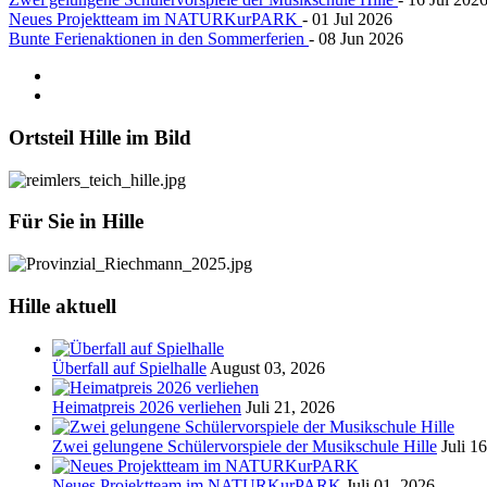
Neues Projektteam im NATURKurPARK
- 01 Jul 2026
Bunte Ferienaktionen in den Sommerferien
- 08 Jun 2026
Ortsteil
Hille im Bild
Für
Sie in Hille
Hille
aktuell
Überfall auf Spielhalle
August 03, 2026
Heimatpreis 2026 verliehen
Juli 21, 2026
Zwei gelungene Schülervorspiele der Musikschule Hille
Juli 1
Neues Projektteam im NATURKurPARK
Juli 01, 2026