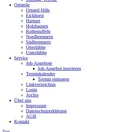
Ortsteile
Ortsteil Hille
Eickhorst
Hartum
Holzhausen
Rothenuffeln
Nordhemmern
Südhemmern
Oberlübbe
Unterlübbe
Service
Job-Angebote
Job-Angebot inserieren
Terminkalender
Termin eintragen
Linkverzeichnis
Login
Archiv
Über uns
Impressum
Datenschutzerklärung
AGB
Kontakt
Top