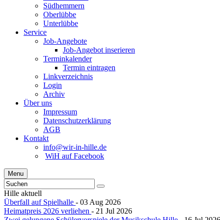
Südhemmern
Oberlübbe
Unterlübbe
Service
Job-Angebote
Job-Angebot inserieren
Terminkalender
Termin eintragen
Linkverzeichnis
Login
Archiv
Über uns
Impressum
Datenschutzerklärung
AGB
Kontakt
info@wir-in-hille.de
WiH auf Facebook
Menu
Hille aktuell
Überfall auf Spielhalle
- 03 Aug 2026
Heimatpreis 2026 verliehen
- 21 Jul 2026
Zwei gelungene Schülervorspiele der Musikschule Hille
- 16 Jul 202