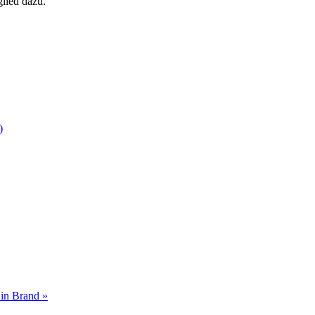
glied dazu.
)
 in Brand »