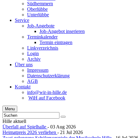
Südhemmern
Oberlübbe
Unterlübbe
Service
Job-Angebote
Job-Angebot inserieren
Terminkalender
Termin eintragen
Linkverzeichnis
Login
Archiv
Über uns
Impressum
Datenschutzerklärung
AGB
Kontakt
info@wir-in-hille.de
WiH auf Facebook
Menu
Hille aktuell
Überfall auf Spielhalle
- 03 Aug 2026
Heimatpreis 2026 verliehen
- 21 Jul 2026
Zwei gelungene Schülervorspiele der Musikschule Hille
- 16 Jul 202