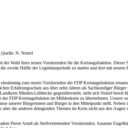
Quelle: N. Netzel
 der Wahl ihres neuen Vorsitzenden für die Kreistagsfraktion. Dieser Sc
n die zweite Hälfte der Legislaturperiode zu starten und dort mit neue
 einstimmig zum neuen Vorsitzenden der FDP Kreistagsfraktion ernann
ichen Erfahrungsschatz aus über zehn Jahren als Sachkundiger Bürger 
Landkreis Minden-Lübbecke gegenübersieht, sieht sich Netzel bereit für
r der FDP Kreistagsfraktion im Mühlenkreis zu übernehmen. Unsere sowoh
fnisse unserer Bürgerinnen und Bürger in den Mittelpunkt stellt. Neben 
aber die anderen drängenden Themen im Kreis nicht aus den Augen verl
dem Pierre Arndt als Stellvertretenden Vorsitzenden, Susanne Engelking