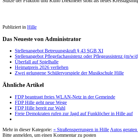
Stütze der Fraktion und Kuno Diekmeier stößt als neues Kreistagsmit
Publiziert in
Hille
Das Neueste von Administrator
Stellenangebot Betreuungskraft § 43 SGB XI
Stellenangebot Pflegefachassistenz oder Pflegeassistenz (m/w/d
Überfall auf Spielhalle
Heimatpreis 2026 verliehen
Zwei gelungene Schülervorspiele der Musikschule Hille
Ähnliche Artikel
FDP beantragt freies WLAN-Netz in der Gemeinde
FDP Hille geht neue Wege
FDP Hille bereit zur Wahl
Freie Demokraten rufen zur Jagd auf Funklöcher in Hille auf
Mehr in dieser Kategorie:
« Straßensperrungen in Hille
Autos geraten
Bitte anmelden, um einen Kommentar zu posten