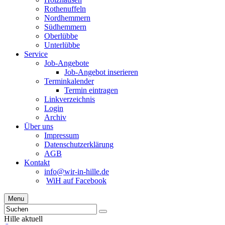
Rothenuffeln
Nordhemmern
Südhemmern
Oberlübbe
Unterlübbe
Service
Job-Angebote
Job-Angebot inserieren
Terminkalender
Termin eintragen
Linkverzeichnis
Login
Archiv
Über uns
Impressum
Datenschutzerklärung
AGB
Kontakt
info@wir-in-hille.de
WiH auf Facebook
Menu
Hille aktuell