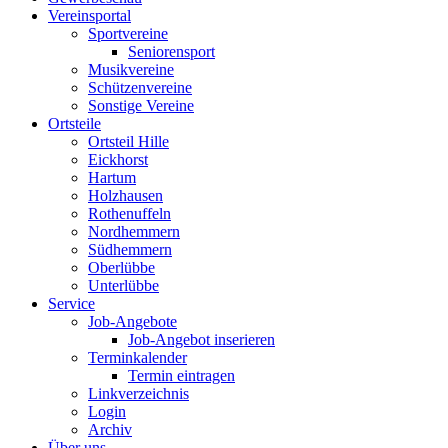
Vereinsportal
Sportvereine
Seniorensport
Musikvereine
Schützenvereine
Sonstige Vereine
Ortsteile
Ortsteil Hille
Eickhorst
Hartum
Holzhausen
Rothenuffeln
Nordhemmern
Südhemmern
Oberlübbe
Unterlübbe
Service
Job-Angebote
Job-Angebot inserieren
Terminkalender
Termin eintragen
Linkverzeichnis
Login
Archiv
Über uns