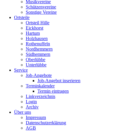
Musikvereine
Schützenvereine
Sonstige Vereine
Ortsteile
Ortsteil Hille
Eickhorst
Hartum
Holzhausen
Rothenuffeln
Nordhemmern
Südhemmern
Oberlübbe
Unterlübbe
Service
Job-Angebote
Job-Angebot inserieren
Terminkalender
Termin eintragen
Linkverzeichnis
Login
Archiv
Über uns
Impressum
Datenschutzerklärung
AGB