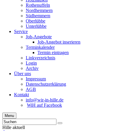
Rothenuffeln
Nordhemmern
Südhemmern
Oberlübbe
Unterlübbe
Service
Job-Angebote
Job-Angebot inserieren
Terminkalender
Termin eintragen
Linkverzeichnis
Login
Archiv
Über uns
Impressum
Datenschutzerklärung
AGB
Kontakt
info@wir-in-hille.de
WiH auf Facebook
Menu
Hille aktuell