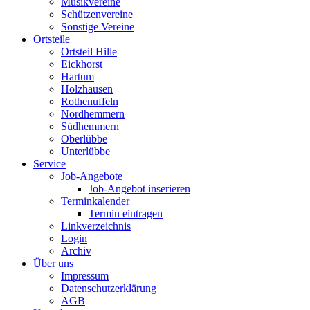
Musikvereine
Schützenvereine
Sonstige Vereine
Ortsteile
Ortsteil Hille
Eickhorst
Hartum
Holzhausen
Rothenuffeln
Nordhemmern
Südhemmern
Oberlübbe
Unterlübbe
Service
Job-Angebote
Job-Angebot inserieren
Terminkalender
Termin eintragen
Linkverzeichnis
Login
Archiv
Über uns
Impressum
Datenschutzerklärung
AGB