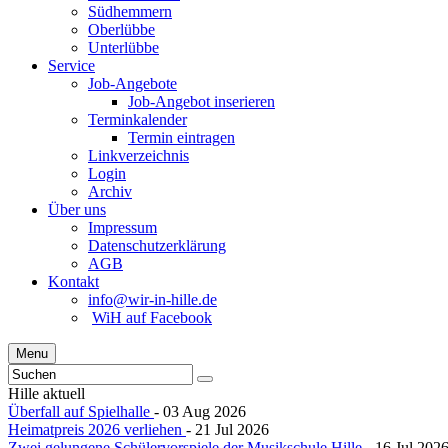
Südhemmern
Oberlübbe
Unterlübbe
Service
Job-Angebote
Job-Angebot inserieren
Terminkalender
Termin eintragen
Linkverzeichnis
Login
Archiv
Über uns
Impressum
Datenschutzerklärung
AGB
Kontakt
info@wir-in-hille.de
WiH auf Facebook
Menu
Hille aktuell
Überfall auf Spielhalle
- 03 Aug 2026
Heimatpreis 2026 verliehen
- 21 Jul 2026
Zwei gelungene Schülervorspiele der Musikschule Hille
- 16 Jul 202