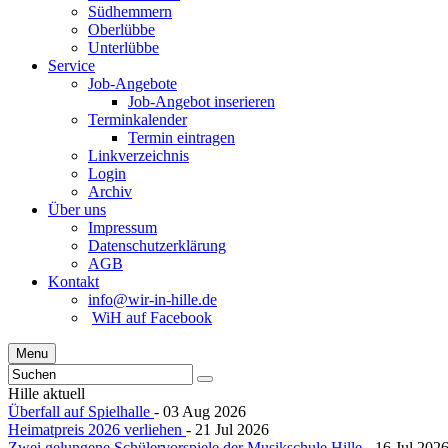
Südhemmern
Oberlübbe
Unterlübbe
Service
Job-Angebote
Job-Angebot inserieren
Terminkalender
Termin eintragen
Linkverzeichnis
Login
Archiv
Über uns
Impressum
Datenschutzerklärung
AGB
Kontakt
info@wir-in-hille.de
WiH auf Facebook
Menu
Hille aktuell
Überfall auf Spielhalle
- 03 Aug 2026
Heimatpreis 2026 verliehen
- 21 Jul 2026
Zwei gelungene Schülervorspiele der Musikschule Hille
- 16 Jul 202