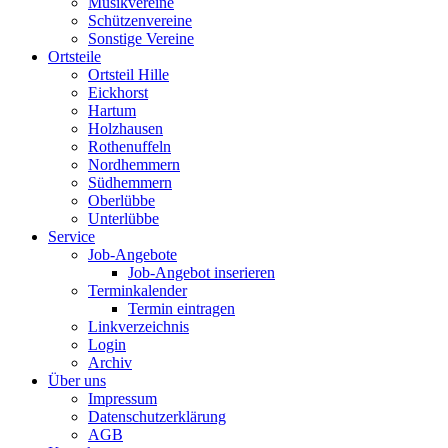
Musikvereine
Schützenvereine
Sonstige Vereine
Ortsteile
Ortsteil Hille
Eickhorst
Hartum
Holzhausen
Rothenuffeln
Nordhemmern
Südhemmern
Oberlübbe
Unterlübbe
Service
Job-Angebote
Job-Angebot inserieren
Terminkalender
Termin eintragen
Linkverzeichnis
Login
Archiv
Über uns
Impressum
Datenschutzerklärung
AGB