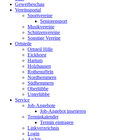
Gewerbeschau
Vereinsportal
Sportvereine
Seniorensport
Musikvereine
Schützenvereine
Sonstige Vereine
Ortsteile
Ortsteil Hille
Eickhorst
Hartum
Holzhausen
Rothenuffeln
Nordhemmern
Südhemmern
Oberlübbe
Unterlübbe
Service
Job-Angebote
Job-Angebot inserieren
Terminkalender
Termin eintragen
Linkverzeichnis
Login
Archiv