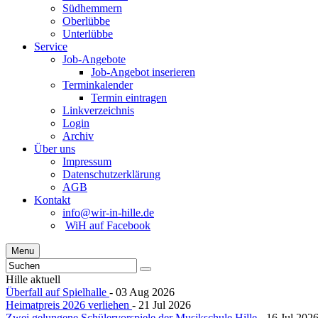
Südhemmern
Oberlübbe
Unterlübbe
Service
Job-Angebote
Job-Angebot inserieren
Terminkalender
Termin eintragen
Linkverzeichnis
Login
Archiv
Über uns
Impressum
Datenschutzerklärung
AGB
Kontakt
info@wir-in-hille.de
WiH auf Facebook
Menu
Hille aktuell
Überfall auf Spielhalle
- 03 Aug 2026
Heimatpreis 2026 verliehen
- 21 Jul 2026
Zwei gelungene Schülervorspiele der Musikschule Hille
- 16 Jul 202