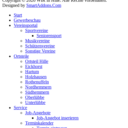
Copyright © 2026 WIR in Hille. Alle Rechte vorbehalten.
Designed by
SmartAddons.Com
Start
Gewerbeschau
Vereinsportal
Sportvereine
Seniorensport
Musikvereine
Schützenvereine
Sonstige Vereine
Ortsteile
Ortsteil Hille
Eickhorst
Hartum
Holzhausen
Rothenuffeln
Nordhemmern
Südhemmern
Oberlübbe
Unterlübbe
Service
Job-Angebote
Job-Angebot inserieren
Terminkalender