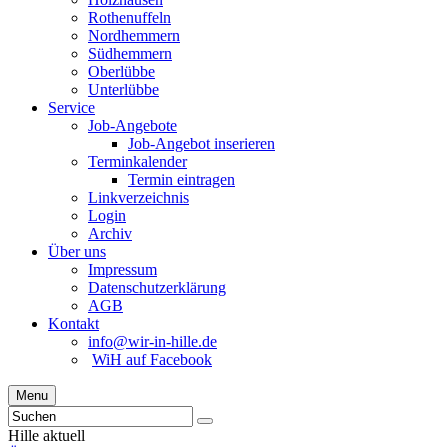
Rothenuffeln
Nordhemmern
Südhemmern
Oberlübbe
Unterlübbe
Service
Job-Angebote
Job-Angebot inserieren
Terminkalender
Termin eintragen
Linkverzeichnis
Login
Archiv
Über uns
Impressum
Datenschutzerklärung
AGB
Kontakt
info@wir-in-hille.de
WiH auf Facebook
Menu
Hille aktuell